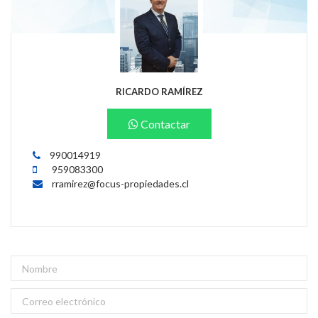
RICARDO RAMÍREZ
Contactar
990014919
959083300
rramirez@focus-propiedades.cl