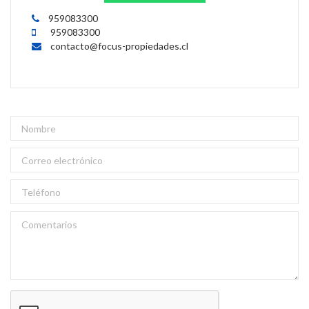
959083300
959083300
contacto@focus-propiedades.cl