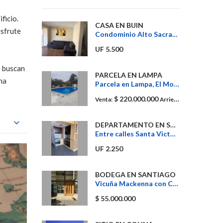
ficio.
CASA EN BUIN
isfrute
Condominio Alto Sacramento
UF 5.500
e buscan
PARCELA EN LAMPA
na
Parcela en Lampa, El Molino
$ 220.000.000
$ 1.500.00
Venta:
Arriendo:
DEPARTAMENTO EN SANTIAGO
Entre calles Santa Victoria y Eleuterio Ramirez
UF 2.250
BODEGA EN SANTIAGO
Vicuña Mackenna con Coquimbo
$ 55.000.000