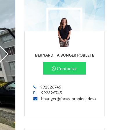
BERNARDITA BUNGER POBLETE
Contactar
992326745
992326745
bbunger@focus-propiedades.cl