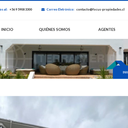
s al:
+56 9 5908 3300
Correo Eletrónico:
contacto@focus-propiedades.cl
INICIO
QUIÉNES SOMOS
AGENTES
INI