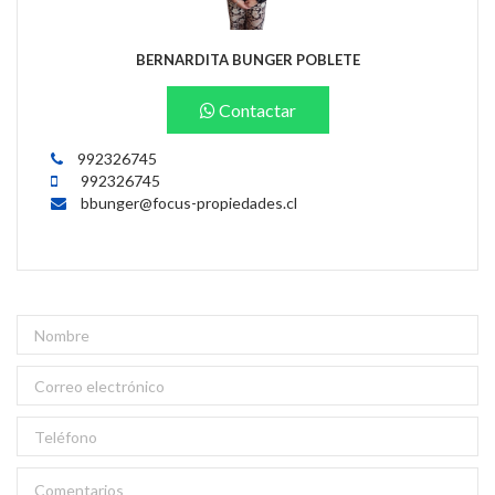
BERNARDITA BUNGER POBLETE
Contactar
992326745
992326745
bbunger@focus-propiedades.cl