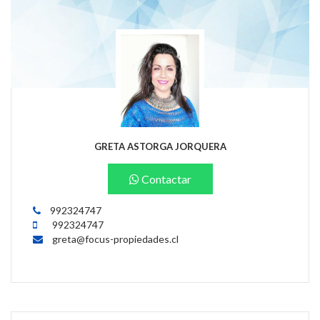
GRETA ASTORGA JORQUERA
Contactar
992324747
992324747
greta@focus-propiedades.cl