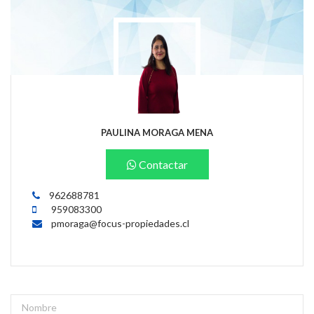
PAULINA MORAGA MENA
Contactar
962688781
959083300
pmoraga@focus-propiedades.cl