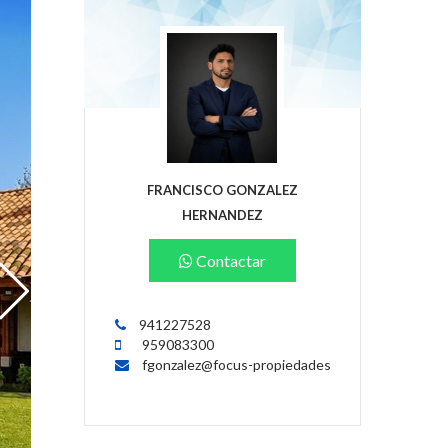
FRANCISCO GONZALEZ
HERNANDEZ
Contactar
941227528
959083300
fgonzalez@focus-propiedades.cl