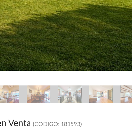
 en Venta
(CODIGO: 181593)