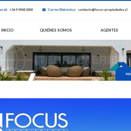
s al:
+56 9 5908 3300
Correo Eletrónico:
contacto@focus-propiedades.cl
INICIO
QUIÉNES SOMOS
AGENTES
INI